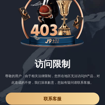
访问限制
尊敬的用户，由于相关法律限制，您所在地区无法访问J9产品，对
此造成的不便，我们深表歉意，您如有疑问请联系客服。
联系客服