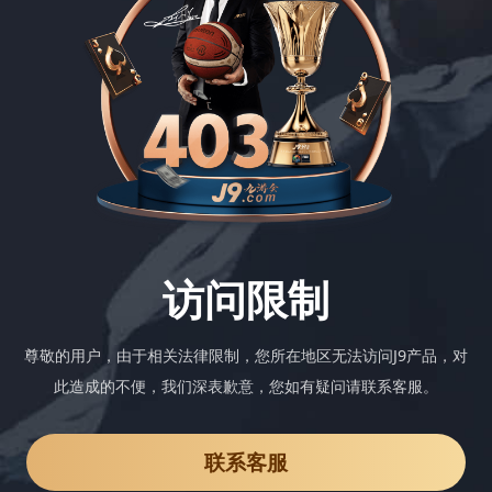
访问限制
尊敬的用户，由于相关法律限制，您所在地区无法访问J9产品，对
此造成的不便，我们深表歉意，您如有疑问请联系客服。
联系客服