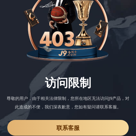
访问限制
尊敬的用户，由于相关法律限制，您所在地区无法访问J9产品，对
此造成的不便，我们深表歉意，您如有疑问请联系客服。
联系客服