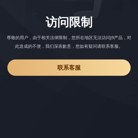
访问限制
尊敬的用户，由于相关法律限制，您所在地区无法访问J9产品，对
此造成的不便，我们深表歉意，您如有疑问请联系客服。
联系客服