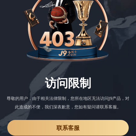
访问限制
尊敬的用户，由于相关法律限制，您所在地区无法访问J9产品，对
此造成的不便，我们深表歉意，您如有疑问请联系客服。
联系客服