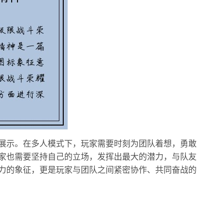
展示。在多人模式下，玩家需要时刻为团队着想，勇敢
家也需要坚持自己的立场，发挥出最大的潜力，与队友
力的象征，更是玩家与团队之间紧密协作、共同奋战的