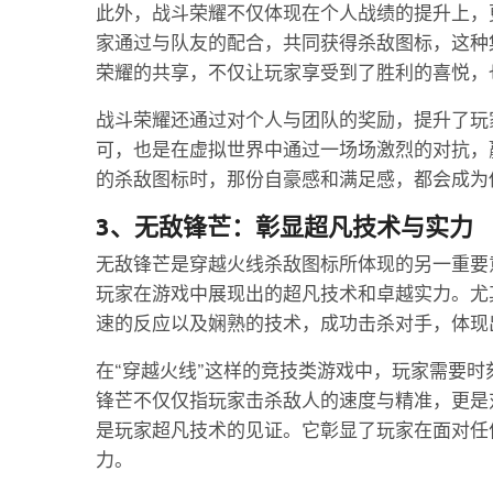
此外，战斗荣耀不仅体现在个人战绩的提升上，
家通过与队友的配合，共同获得杀敌图标，这种
荣耀的共享，不仅让玩家享受到了胜利的喜悦，
战斗荣耀还通过对个人与团队的奖励，提升了玩
可，也是在虚拟世界中通过一场场激烈的对抗，
的杀敌图标时，那份自豪感和满足感，都会成为
3、无敌锋芒：彰显超凡技术与实力
无敌锋芒是穿越火线杀敌图标所体现的另一重要
玩家在游戏中展现出的超凡技术和卓越实力。尤
速的反应以及娴熟的技术，成功击杀对手，体现
在“穿越火线”这样的竞技类游戏中，玩家需要
锋芒不仅仅指玩家击杀敌人的速度与精准，更是
是玩家超凡技术的见证。它彰显了玩家在面对任
力。