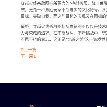
穿越火线杀敌图标所蕴含的“挑战极限、战斗荣
统，更是一种激励玩家不断进步的文化符号。从
目标，突破自我，而这些目标的实现又在图标的
最终，穿越火线杀敌图标所象征的不仅仅是技术
力与荣耀的追求。在不断战斗、不断挑战中，玩
不屈不挠的意志。这正是“穿越火线”这一游戏世
上一篇
下一篇