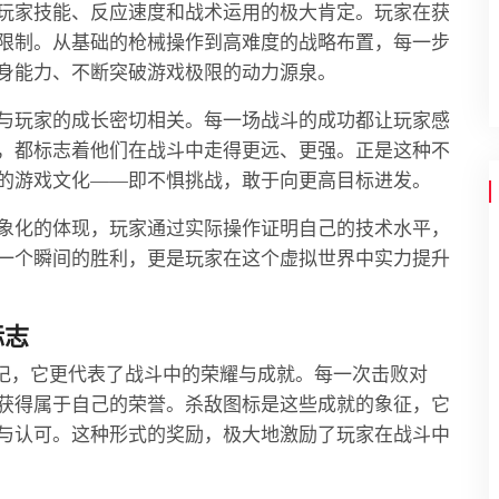
玩家技能、反应速度和战术运用的极大肯定。玩家在获
限制。从基础的枪械操作到高难度的战略布置，每一步
身能力、不断突破游戏极限的动力源泉。
与玩家的成长密切相关。每一场战斗的成功都让玩家感
，都标志着他们在战斗中走得更远、更强。正是这种不
的游戏文化——即不惧挑战，敢于向更高目标进发。
象化的体现，玩家通过实际操作证明自己的技术水平，
一个瞬间的胜利，更是玩家在这个虚拟世界中实力提升
标志
标记，它更代表了战斗中的荣耀与成就。每一次击败对
获得属于自己的荣誉。杀敌图标是这些成就的象征，它
与认可。这种形式的奖励，极大地激励了玩家在战斗中