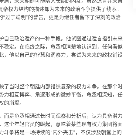
矛盾，未来朝廷可能陷入长期的内乱。虽然遗言并未直
部复杂权力结构的描述却为未来的政治斗争提供了线索。
的“过于聪明”的警告，更是为继任者留下了深刻的政治
护自己政治遗产的一种手段。他试图通过遗言指引未来
不稳定。在临终之际，龟丞相清楚地认识到，任何看似
此，他以自己的智慧和洞察力，尝试为未来的政权铺设
映了当时整个朝廷内部错综复杂的权力斗争。在那个时
势力相互博弈、角逐形成的微妙平衡。龟丞相深知，任
权的崩塌。
，而是龟丞相通过长时间观察和分析后，认为具备潜力
。这个年轻官员的崛起，意味着某些现有权力集团将面
力斗争将是一场持续的“内外夹击”，不仅涉及朝堂上的