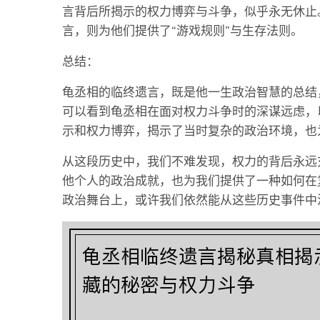
言背后所揭示的权力博弈与斗争，似乎永无休止
言，则为他们提供了“游戏规则”与生存法则。
总结：
龟丞相的临终遗言，既是他一生政治智慧的总结
可以看到龟丞相在面对权力斗争时的深谋远虑，
示和权力博弈，揭示了当时复杂的政治环境，也
从这段历史中，我们不难发现，权力的背后永远
他个人的政治成就，也为我们提供了一种如何在
政治舞台上，或许我们依然能从这些历史事件中