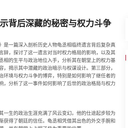
示背后深藏的秘密与权力斗争
》是一篇深入剖析历史人物龟丞相临终遗言背后复杂真
言辞，探讨了这一遗言对当时权力格局的影响，以及其
丞相的生平与政治地位入手，分析其在朝堂上的权力基
容，揭示其中潜藏的政治暗示与权谋设计。第三部分，
治环境与权力斗争的博弈，特别是如何影响了继任者的
响，分析了这一事件如何影响了后世的政治格局与权力
其一生的政治生涯充满了风云变幻。他的仕途起步较为
渐获得了朝廷的信任。龟丞相凭借其出色的外交手腕和