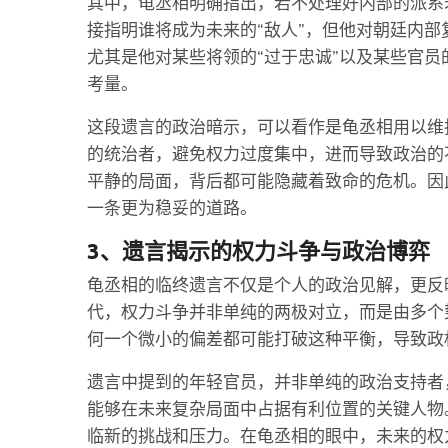
其中，龟丞相明确指出，若不处理好内部的派系
接指明谁将成为未来的“敌人”，但他对朝廷内
尤其是他对某些将领的“过于忠诚”以及某些官员
考量。
这段遗言的政治暗示，可以看作是龟丞相用以维
的统治者，避免权力过度集中，进而导致政治的
平静的局面，背后都可能隐藏着致命的危机。因
一条更为稳妥的道路。
3、遗言揭示的权力斗争与政治博弈
龟丞相的临终遗言不仅是个人的政治见解，更反
代，权力斗争并非单纯的两极对立，而是由多个
何一个微小的偏差都可能打破这种平衡，导致政
遗言中提到的年轻官员，并非单纯的政治支持者
能够在未来复杂局面中占据有利位置的关键人物
临新的挑战和压力。在龟丞相的眼中，未来的权