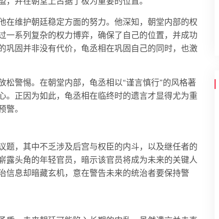
盟，并在朝堂上占据了极为重要的位置。
他在维护朝廷稳定方面的努力。他深知，朝堂内部的权
过一系列复杂的权力博弈，确保了自己的位置，并成功
的巩固并非没有代价，龟丞相在巩固自己的同时，也激
放松警惕。在朝堂内部，龟丞相以“谨言慎行”的风格著
心。正因为如此，龟丞相在临终时的遗言才显得尤为重
预警。
议题，其中不乏涉及后宫与权臣的内斗，以及继任者的
崭露头角的年轻官员，暗示该官员将成为未来的关键人
治信息却暗藏玄机，意在警告未来的统治者要保持警