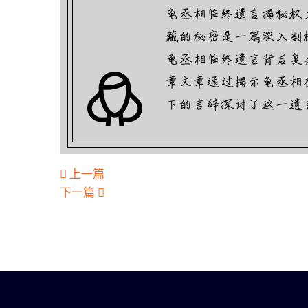
上一篇
下一篇