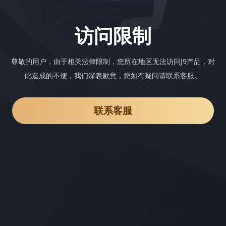
访问限制
尊敬的用户，由于相关法律限制，您所在地区无法访问J9产品，对
此造成的不便，我们深表歉意，您如有疑问请联系客服。
联系客服