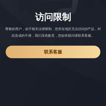
访问限制
尊敬的用户，由于相关法律限制，您所在地区无法访问J9产品，对
此造成的不便，我们深表歉意，您如有疑问请联系客服。
联系客服