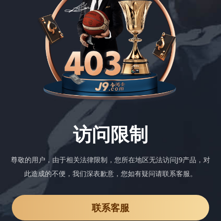
访问限制
尊敬的用户，由于相关法律限制，您所在地区无法访问J9产品，对
此造成的不便，我们深表歉意，您如有疑问请联系客服。
联系客服