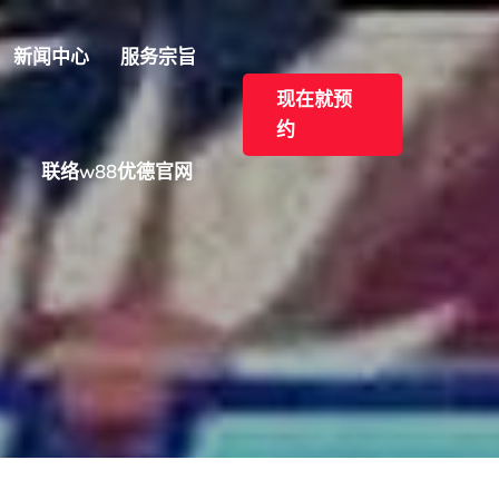
新闻中心
服务宗旨
现在就预
约
联络w88优德官网